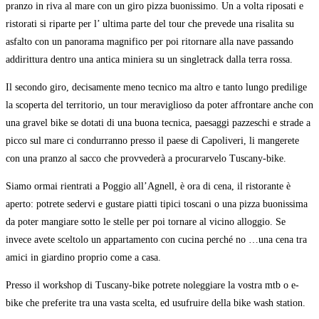
pranzo in riva al mare con un giro pizza buonissimo. Un a volta riposati e
ristorati si riparte per l’ ultima parte del tour che prevede una risalita su
asfalto con un panorama magnifico per poi ritornare alla nave passando
addirittura dentro una antica miniera su un singletrack dalla terra rossa.
Il secondo giro, decisamente meno tecnico ma altro e tanto lungo predilige
la scoperta del territorio, un tour meraviglioso da poter affrontare anche con
una gravel bike se dotati di una buona tecnica, paesaggi pazzeschi e strade a
picco sul mare ci condurranno presso il paese di Capoliveri, li mangerete
con una pranzo al sacco che provvederà a procurarvelo Tuscany-bike.
Siamo ormai rientrati a Poggio all’Agnell, è ora di cena, il ristorante è
aperto: potrete sedervi e gustare piatti tipici toscani o una pizza buonissima
da poter mangiare sotto le stelle per poi tornare al vicino alloggio. Se
invece avete sceltolo un appartamento con cucina perché no …una cena tra
amici in giardino proprio come a casa.
Presso il workshop di Tuscany-bike potrete noleggiare la vostra mtb o e-
bike che preferite tra una vasta scelta, ed usufruire della bike wash station.