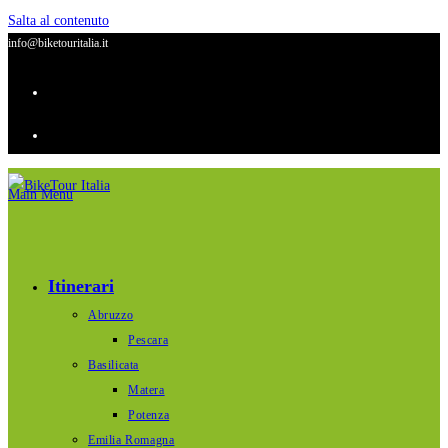
Salta al contenuto
info@biketouritalia.it
Main Menu
Itinerari
Abruzzo
Pescara
Basilicata
Matera
Potenza
Emilia Romagna