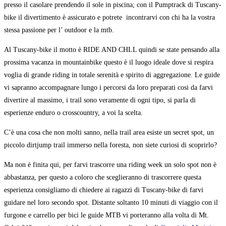
presso il casolare prendendo il sole in piscina; con il Pumptrack di Tuscany-
bike il divertimento è assicurato e potrete incontrarvi con chi ha la vostra
stessa passione per l’ outdoor e la mtb.
Al Tuscany-bike il motto è RIDE AND CHLL quindi se state pensando alla
prossima vacanza in mountainbike questo è il luogo ideale dove si respira
voglia di grande riding in totale serenità e spirito di aggregazione. Le guide
vi sapranno accompagnare lungo i percorsi da loro preparati cosi da farvi
divertire al massimo, i trail sono veramente di ogni tipo, si parla di
esperienze enduro o crosscountry, a voi la scelta.
C’è una cosa che non molti sanno, nella trail area esiste un secret spot, un
piccolo dirtjump trail immerso nella foresta, non siete curiosi di scoprirlo?
Ma non è finita qui, per farvi trascorre una riding week un solo spot non è
abbastanza, per questo a coloro che sceglieranno di trascorrere questa
esperienza consigliamo di chiedere ai ragazzi di Tuscany-bike di farvi
guidare nel loro secondo spot. Distante soltanto 10 minuti di viaggio con il
furgone e carrello per bici le guide MTB vi porteranno alla volta di Mt.