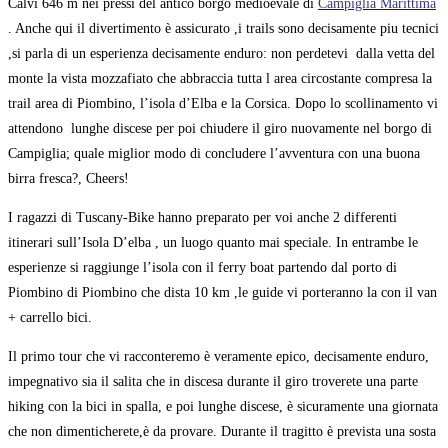
Calvi 646 m nei pressi del antico borgo medioevale di
Campiglia Marittima
. Anche qui il divertimento è assicurato ,i trails sono decisamente piu tecnici
,si parla di un esperienza decisamente enduro: non perdetevi dalla vetta del
monte la vista mozzafiato che abbraccia tutta l area circostante compresa la
trail area di Piombino, l’isola d’Elba e la Corsica. Dopo lo scollinamento vi
attendono lunghe discese per poi chiudere il giro nuovamente nel borgo di
Campiglia; quale miglior modo di concludere l’avventura con una buona
birra fresca?, Cheers!
I ragazzi di Tuscany-Bike hanno preparato per voi anche 2 differenti
itinerari sull’Isola D’elba , un luogo quanto mai speciale. In entrambe le
esperienze si raggiunge l’isola con il ferry boat partendo dal porto di
Piombino di Piombino che dista 10 km ,le guide vi porteranno la con il van
+ carrello bici.
Il primo tour che vi racconteremo è veramente epico, decisamente enduro,
impegnativo sia il salita che in discesa durante il giro troverete una parte
hiking con la bici in spalla, e poi lunghe discese, è sicuramente una giornata
che non dimenticherete,è da provare. Durante il tragitto è prevista una sosta