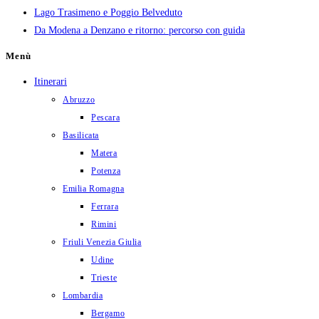
Lago Trasimeno e Poggio Belveduto
Da Modena a Denzano e ritorno: percorso con guida
Menù
Itinerari
Abruzzo
Pescara
Basilicata
Matera
Potenza
Emilia Romagna
Ferrara
Rimini
Friuli Venezia Giulia
Udine
Trieste
Lombardia
Bergamo