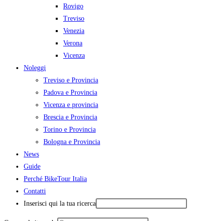
Rovigo
Treviso
Venezia
Verona
Vicenza
Noleggi
Treviso e Provincia
Padova e Provincia
Vicenza e provincia
Brescia e Provincia
Torino e Provincia
Bologna e Provincia
News
Guide
Perché BikeTour Italia
Contatti
Inserisci qui la tua ricerca