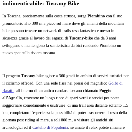
indimenticabile: Tuscany Bike
In Toscana, precisamente sulla costa etrusca, sorge
Piombino
con il suo
promontorio alto 300 m a picco sul mare dove gli amanti della mountain
bike possono trovare un network di trails reso fantastico e messo in
sicurezza grazie al lavoro dei ragazzi di
Tuscany-bike
che da 3 anni
sviluppano e mantengono la sentieristica da bici rendendo Piombino un
nuovo spot sulla riviera toscana.
Il progetto Tuscany-bike agisce a 360 gradi in ambito di servizi turistici per
il ciclismo offroad. Con una sede fissa nei pressi del magnifico
Golfo di
Baratti
, all interno di un antico casolare toscano chiamato
Poggio
all’Agnello
, troverete un luogo ricco di spazi verdi e servizi per poter
soggiornare comodamente e usufruire di una trail area distante soltanto 1,5
km; completano l’esperienza la possibilità di poter trascorrere il resto della
giornata post riding al mare, a soli 800 m, o visitare gli antichi siti
archeologici ed il
Castello di Populonia
; se amate il relax potete rimanere