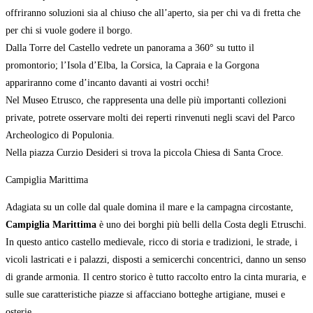
offriranno soluzioni sia al chiuso che all’aperto, sia per chi va di fretta che
per chi si vuole godere il borgo.
Dalla Torre del Castello vedrete un panorama a 360° su tutto il
promontorio; l’Isola d’Elba, la Corsica, la Capraia e la Gorgona
appariranno come d’incanto davanti ai vostri occhi!
Nel Museo Etrusco, che rappresenta una delle più importanti collezioni
private, potrete osservare molti dei reperti rinvenuti negli scavi del Parco
Archeologico di Populonia.
Nella piazza Curzio Desideri si trova la piccola Chiesa di Santa Croce.
Campiglia Marittima
Adagiata su un colle dal quale domina il mare e la campagna circostante,
Campiglia Marittima
è uno dei borghi più belli della Costa degli Etruschi.
In questo antico castello medievale, ricco di storia e tradizioni, le strade, i
vicoli lastricati e i palazzi, disposti a semicerchi concentrici, danno un senso
di grande armonia. Il centro storico è tutto raccolto entro la cinta muraria, e
sulle sue caratteristiche piazze si affacciano botteghe artigiane, musei e
osterie.