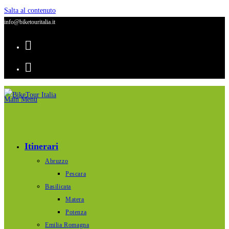
Salta al contenuto
info@biketouritalia.it
Main Menu
Itinerari
Abruzzo
Pescara
Basilicata
Matera
Potenza
Emilia Romagna