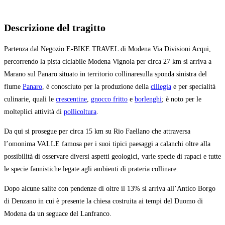
Descrizione del tragitto
Partenza dal Negozio E-BIKE TRAVEL di Modena Via Divisioni Acqui,
percorrendo la pista ciclabile Modena Vignola per circa 27 km si arriva a
Marano sul Panaro situato in territorio collinaresulla sponda sinistra del
fiume
Panaro
, è conosciuto per la produzione della
ciliegia
e per specialità
culinarie, quali le
crescentine
,
gnocco fritto
e
borlenghi
; è noto per le
molteplici attività di
pollicoltura
.
Da qui si prosegue per circa 15 km su Rio Faellano che attraversa
l’omonima VALLE famosa per i suoi tipici paesaggi a calanchi oltre alla
possibilità di osservare diversi aspetti geologici, varie specie di rapaci e tutte
le specie faunistiche legate agli ambienti di prateria collinare.
Dopo alcune salite con pendenze di oltre il 13% si arriva all’Antico Borgo
di Denzano in cui è presente la chiesa costruita ai tempi del Duomo di
Modena da un seguace del Lanfranco.