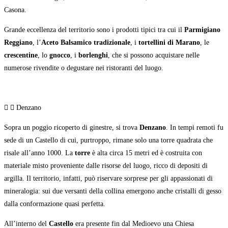
Casona.
Grande eccellenza del territorio sono i prodotti tipici tra cui il
Parmigiano
Reggiano
, l’
Aceto Balsamico tradizionale
, i
tortellini di Marano
, le
crescentine
, lo
gnocco
, i
borlenghi
, che si possono acquistare nelle
numerose rivendite o degustare nei ristoranti del luogo.
Denzano
Sopra un poggio ricoperto di ginestre, si trova
Denzano
. In tempi remoti fu
sede di un Castello di cui, purtroppo, rimane solo una torre quadrata che
risale all’anno 1000. La
torre
è alta circa 15 metri ed è costruita con
materiale misto proveniente dalle risorse del luogo, ricco di depositi di
argilla. Il territorio, infatti, può riservare sorprese per gli appassionati di
mineralogia: sui due versanti della collina emergono anche cristalli di gesso
dalla conformazione quasi perfetta.
All’interno del
Castello
era presente fin dal Medioevo una Chiesa