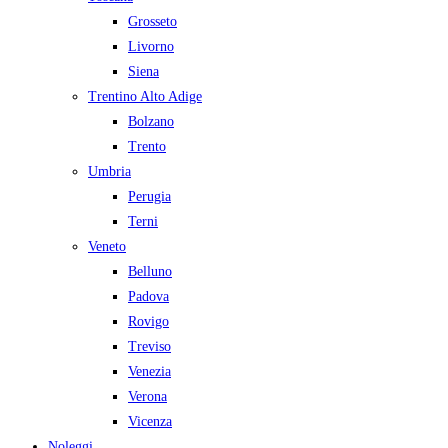
Grosseto
Livorno
Siena
Trentino Alto Adige
Bolzano
Trento
Umbria
Perugia
Terni
Veneto
Belluno
Padova
Rovigo
Treviso
Venezia
Verona
Vicenza
Noleggi